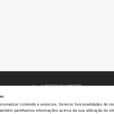
es
rsonalizar conteúdo e anúncios, fornecer funcionalidades de re
 Também partilhamos informações acerca da sua utilização do si
INÍCIO
HISTÓRIAS
RECURSOS