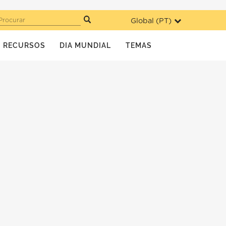
Global (
PT
)
Procurar
RECURSOS
DIA MUNDIAL
TEMAS