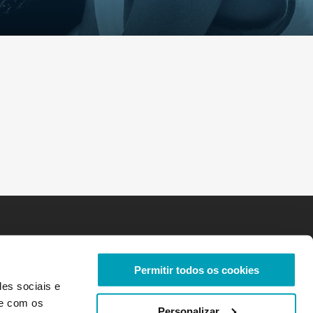
Permitir todos os cookies
des sociais e
te com os
Personalizar