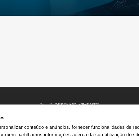
es
rsonalizar conteúdo e anúncios, fornecer funcionalidades de re
 Também partilhamos informações acerca da sua utilização do si
INÍCIO
HISTÓRIAS
RECURSOS