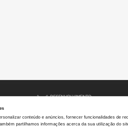
es
rsonalizar conteúdo e anúncios, fornecer funcionalidades de re
 Também partilhamos informações acerca da sua utilização do si
INÍCIO
HISTÓRIAS
RECURSOS