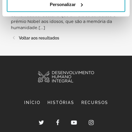
de ternura — como eu disse — aos idosos, que são
Personalizar
um património incomparável das nossas
comunidades. Gostaria que um dia se atribuísse o
prémio Nobel aos idosos, que são a memória da
humanidade.[…]
Voltar aos resultados
INÍCIO
HISTÓRIAS
RECURSOS