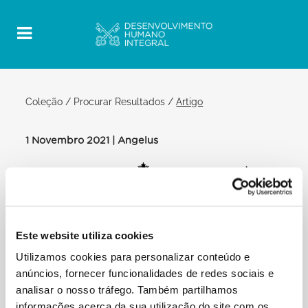
Coleção
/
Procurar Resultados
/
Artigo
1 Novembro 2021 | Angelus
Official Post
PDF
SOLENIDADE DE TODOS OS SANTOS
PAPA FRANCISCO ANGELUS
Este website utiliza cookies
PRAÇA SÃO PEDRO
Utilizamos cookies para personalizar conteúdo e
Depois do Angelus
anúncios, fornecer funcionalidades de redes sociais e
Amados irmãos e irmãs
analisar o nosso tráfego. Também partilhamos
Amanhã de manhã irei ao Cemitério Militar Francês
informações acerca da sua utilização do site com os
em Roma: será uma