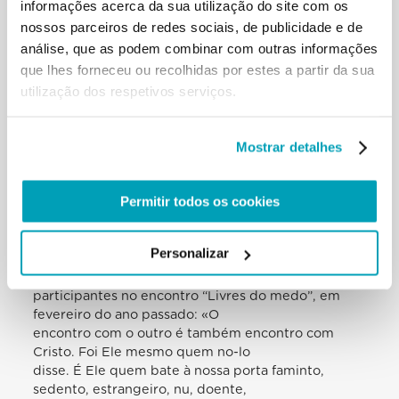
informações acerca da sua utilização do site com os
Este encontro pessoal com Jesus Cristo é possível
nossos parceiros de redes sociais, de publicidade e de
também para nós, que somos
análise, que as podem combinar com outras informações
os discípulos do terceiro milénio. Orientados em
que lhes forneceu ou recolhidas por estes a partir da sua
busca da face do Senhor,
utilização dos respetivos serviços.
podemos reconhecê-lo no semblante dos pobres,
dos doentes, dos abandonados
e dos estrangeiros que Deus colocar no nosso
Mostrar detalhes
caminho. E este encontro torna-se
também para nós um tempo de graça e de
salvação, investindo-nos com a
Permitir todos os cookies
mesma missão confiada aos Apóstolos.
Hoje celebra-se o sétimo ano, o sétimo aniversário
da minha visita a
Personalizar
Lampedusa. À luz da Palavra de Deus, gostaria de
reiterar o que disse aos
participantes no encontro “Livres do medo”, em
fevereiro do ano passado: «O
encontro com o outro é também encontro com
Cristo. Foi Ele mesmo quem no-lo
disse. É Ele quem bate à nossa porta faminto,
sedento, estrangeiro, nu, doente,