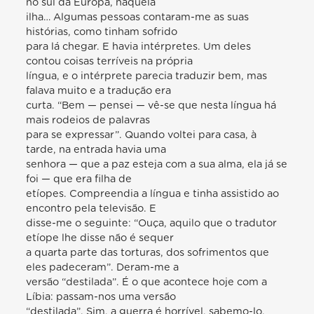
no sul da Europa, naquela
ilha… Algumas pessoas contaram-me as suas
histórias, como tinham sofrido
para lá chegar. E havia intérpretes. Um deles
contou coisas terríveis na própria
língua, e o intérprete parecia traduzir bem, mas
falava muito e a tradução era
curta. “Bem — pensei — vê-se que nesta língua há
mais rodeios de palavras
para se expressar”. Quando voltei para casa, à
tarde, na entrada havia uma
senhora — que a paz esteja com a sua alma, ela já se
foi — que era filha de
etíopes. Compreendia a língua e tinha assistido ao
encontro pela televisão. E
disse-me o seguinte: “Ouça, aquilo que o tradutor
etíope lhe disse não é sequer
a quarta parte das torturas, dos sofrimentos que
eles padeceram”. Deram-me a
versão “destilada”. É o que acontece hoje com a
Líbia: passam-nos uma versão
“destilada”. Sim, a guerra é horrível, sabemo-lo,