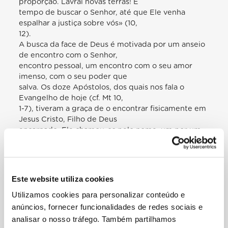
proporção. Lavrai novas terras! É
tempo de buscar o Senhor, até que Ele venha
espalhar a justiça sobre vós» (10,
12).
A busca da face de Deus é motivada por um anseio
de encontro com o Senhor,
encontro pessoal, um encontro com o seu amor
imenso, com o seu poder que
salva. Os doze Apóstolos, dos quais nos fala o
Evangelho de hoje (cf. Mt 10,
1-7), tiveram a graça de o encontrar fisicamente em
Jesus Cristo, Filho de Deus
encarnado. Ele chamou-os pelo nome, um por um
— ouvimo-lo — fitando-os nos
olhos; e eles olharam para o seu rosto, ouviram a
sua voz, viram os seus
prodígios. O encontro pessoal com o Senhor,
Este website utiliza cookies
tempo de graça e de salvação,
Utilizamos cookies para personalizar conteúdo e
comporta a missão: «Por onde andardes — Jesus
exorta-os — anunciai que o
anúncios, fornecer funcionalidades de redes sociais e
Reino dos Céus está próximo» (v. 7). Encontro e
analisar o nosso tráfego. Também partilhamos
missão não se separem.