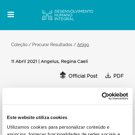
Coleção
/
Procurar Resultados
/
Artigo
11 Abril 2021 | Angelus, Regina Caeli
Official Post
PDF
PAPA FRANCISCO: REGINA CAELI
Antes de concluir esta celebração, gostaria de
agradecer a quantos colaboraram para a preparar e
transmitir ao vivo. E saúdo todos aqueles que nos
Este website utiliza cookies
seguem através dos meios de comunicação.
Utilizamos cookies para personalizar conteúdo e
Dirijo uma saudação especial a vós aqui presentes
anúncios, fornecer funcionalidades de redes sociais e