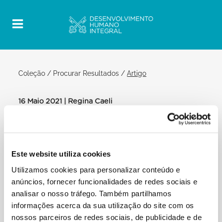
Coleção
/
Procurar Resultados
/
Artigo
16 Maio 2021 | Regina Caeli
Official Post
PDF
PAPA FRANCISCO REGINA CAELI
Este website utiliza cookies
PRAÇA SÃO PEDRO
Utilizamos cookies para personalizar conteúdo e
Depois do Regina caeli:
anúncios, fornecer funcionalidades de redes sociais e
[…] Hoje começa a “Semana Laudato si’”, para nos
analisar o nosso tráfego. Também partilhamos
educar cada vez mais a
informações acerca da sua utilização do site com os
escutar o grito da Terra e o brado dos pobres.
nossos parceiros de redes sociais, de publicidade e de
Agradeço ao Dicastério para o