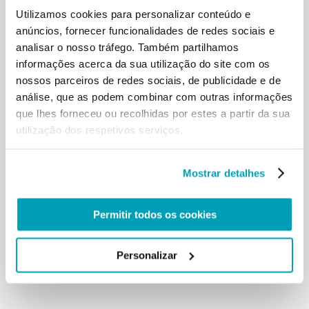
Utilizamos cookies para personalizar conteúdo e
grande humanidade depois de ter naufragado no
mar a caminho de Roma. Esta
anúncios, fornecer funcionalidades de redes sociais e
Viagem Apostólica será assim uma oportunidade
analisar o nosso tráfego. Também partilhamos
para ir às fontes da proclamação
informações acerca da sua utilização do site com os
do Evangelho, para conhecer pessoalmente uma
nossos parceiros de redes sociais, de publicidade e de
comunidade cristã com uma
análise, que as podem combinar com outras informações
história milenar e vivaz, para encontrar os
que lhes forneceu ou recolhidas por estes a partir da sua
habitantes de um país situado no centro
utilização dos respetivos serviços.
do Mediterrâneo e no sul do continente europeu,
hoje ainda mais dedicados ao
acolhimento de tantos irmãos e irmãs em busca de
Mostrar detalhes
refúgio. Desde já saúdo de
coração todos os malteses: desejo-vos um bom dia.
Agradeço a quantos
Permitir todos os cookies
trabalharam para preparar esta visita e peço a cada
um que me acompanhe com a
oração. Obrigado!
Personalizar
Voltar aos resultados