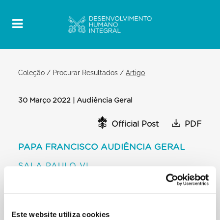
Coleção
/
Procurar Resultados
/
Artigo
30 Março 2022 | Audiência Geral
Official Post
PDF
PAPA FRANCISCO AUDIÊNCIA GERAL
SALA PAULO VI
APELO
Amados irmãos e irmãs, no próximo sábado e
domingo irei a Malta. Naquela terra
luminosa serei peregrino nas pegadas do Apóstolo
Este website utiliza cookies
Paulo, que ali foi acolhido com