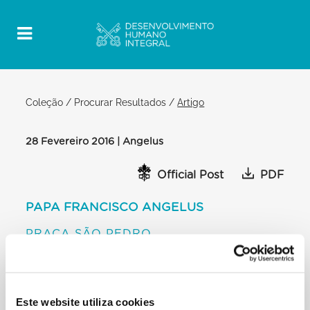
Coleção
/
Procurar Resultados
/
Artigo
28 Fevereiro 2016 | Angelus
Official Post
PDF
PAPA FRANCISCO ANGELUS
PRAÇA SÃO PEDRO
Depois do Angelus
Queridos irmãos e irmãs!
A minha oração, e também a vossa, tem sempre
presente o drama dos refugiados
Este website utiliza cookies
que fogem de guerras e de outras situações