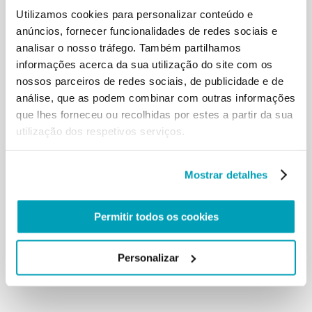
Utilizamos cookies para personalizar conteúdo e
desumanas. Em particular, a Grécia e
os outros países que estão na primeira linha
anúncios, fornecer funcionalidades de redes sociais e
prestando-lhes um generoso socorro,
analisar o nosso tráfego. Também partilhamos
que necessita da colaboração de todas as nações.
informações acerca da sua utilização do site com os
Uma resposta unânime pode ser
nossos parceiros de redes sociais, de publicidade e de
eficaz e distribuir equitativamente os pesos. Por
análise, que as podem combinar com outras informações
isso é necessário apostar com
que lhes forneceu ou recolhidas por estes a partir da sua
decisão e sem hesitações nas negociações. Ao
utilização dos respetivos serviços.
mesmo tempo, recebi com esperança
a notícia acerca da cessação das hostilidades na
Síria, e convido todos a rezar para
Mostrar detalhes
que esta abertura possa dar alívio à população
sofredora, favorecendo as
necessárias ajudas humanitárias, e abra o caminho
Permitir todos os cookies
ao diálogo e à paz tão
desejada.
[…]
Personalizar
Voltar aos resultados