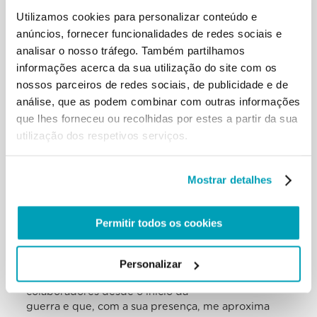
humana, especialmente contra
Utilizamos cookies para personalizar conteúdo e
a vida humana indefesa, que deve ser respeitada e
anúncios, fornecer funcionalidades de redes sociais e
protegida, não eliminada, e que
analisar o nosso tráfego. Também partilhamos
vem antes de qualquer estratégia! Não
informações acerca da sua utilização do site com os
esqueçamos: é cruel, desumano e sacrílego!
nossos parceiros de redes sociais, de publicidade e de
Rezemos em silêncio por aqueles que sofrem.
Consola-me saber que às pessoas deixadas sob as
análise, que as podem combinar com outras informações
bombas não falta a proximidade
que lhes forneceu ou recolhidas por estes a partir da sua
dos Pastores, que nestes dias trágicos vivem o
utilização dos respetivos serviços.
Evangelho da caridade e da
fraternidade. Nos últimos dias falei com alguns
deles por telefone, como estão
Mostrar detalhes
próximos do povo de Deus! Obrigado, caros irmãos
e irmãs, por este testemunhe e
pelo apoio concreto que corajosamente ofereceis a
Permitir todos os cookies
tantas pessoas desesperadas!
Penso também no Núncio Apostólico recentemente
nomeado, D. Visvaldas
Personalizar
Kulbokas, que permanece em Kiev com os seus
colaboradores desde o início da
guerra e que, com a sua presença, me aproxima