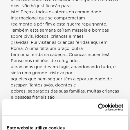
dias. Não há justificação para
isto! Peço a todos os atores da comunidade
internacional que se comprometam
realmente a pôr fim a esta guerra repugnante.
Também esta semana caíram mísseis e bombas
sobre civis, idosos, crianças e mães
grávidas. Fui visitar as crianças feridas aqui em
Roma. A uma falta um braço, outra
tem uma ferida na cabeça… Crianças inocentes!
Penso nos milhões de refugiados
ucranianos que devem fugir, abandonando tudo, e
sinto uma grande tristeza por
aqueles que nem sequer têm a oportunidade de
escapar. Tantos avós, doentes e
pobres, separados das suas famílias, muitas crianças
e pessoas frágeis são
deixadas a morrer debaixo das bombas, sem poder
receber ajuda e sem encontrar
segurança nem sequer nos abrigos antiaéreos.
Tudo isto é desumano! Com efeito, é
Este website utiliza cookies
até sacrílego, porque vai contra a santidade da vida