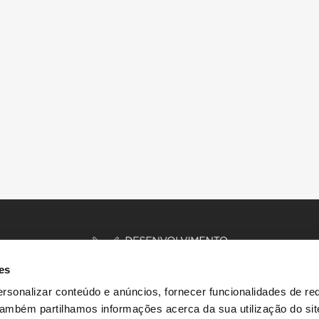
es
rsonalizar conteúdo e anúncios, fornecer funcionalidades de re
 Também partilhamos informações acerca da sua utilização do si
INÍCIO
HISTÓRIAS
RECURSOS