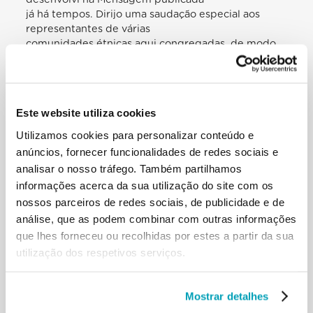
já há tempos. Dirijo uma saudação especial aos
representantes de várias
comunidades étnicas aqui congregadas, de modo
particular as comunidades
católicas de Roma. Caros amigos, vós estais
próximos do coração da Igreja, porque
a Igreja é um povo a caminho rumo ao Reino de
Este website utiliza cookies
Deus, que Jesus Cristo trouxe para
o meio de nós. Não percais a esperança de um
Utilizamos cookies para personalizar conteúdo e
mundo melhor! Faço votos a fim de
anúncios, fornecer funcionalidades de redes sociais e
que vivais em paz nos países que vos acolhem,
analisar o nosso tráfego. Também partilhamos
conservando os valores das vossas
informações acerca da sua utilização do site com os
culturas de origem. Gostaria de agradecer àqueles
nossos parceiros de redes sociais, de publicidade e de
que trabalham com os migrantes
análise, que as podem combinar com outras informações
para os acolher e acompanhar nos seus momentos
difíceis, para os defender de
que lhes forneceu ou recolhidas por estes a partir da sua
quantos o beato Scalabrini definia «mercadores de
utilização dos respetivos serviços.
carne humana», que querem
escravizar os migrantes! De maneira particular,
gostaria de agradecer à
Mostrar detalhes
Congregação dos Missionários de São Carlos, os