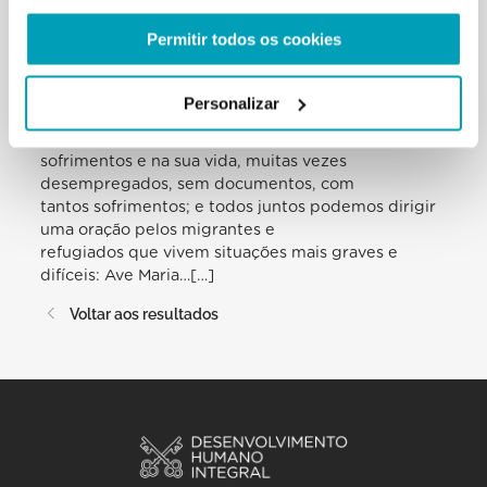
sacerdotes e as religiosas
Scalabrinianos, que fazem um grande bem à Igreja,
Permitir todos os cookies
tornando-se migrantes com os
migrantes.
Personalizar
Neste momento pensemos nos numerosos
migrantes e refugiados, nos seus
sofrimentos e na sua vida, muitas vezes
desempregados, sem documentos, com
tantos sofrimentos; e todos juntos podemos dirigir
uma oração pelos migrantes e
refugiados que vivem situações mais graves e
difíceis: Ave Maria…[…]
Voltar aos resultados