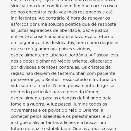
sírio, vítima dum conflito sem fim que corre o risco
de nos encontrar cada vez mais resignados e até
indiferentes. Ao contrário, é hora de renovar os
esforços por uma solução política que dê resposta
às justas aspirações de liberdade, paz e justiça,
enfrente a crise humanitária e favoreça o retorno
em segurança dos deslocados, bem como daqueles
que se refugiaram nos países vizinhos,
especialmente no Líbano e Jordânia. A Páscoa leva-
nos a deter o olhar no Médio Oriente, dilacerado
por divisões e tensões contínuas. Os cristãos da
região não deixem de testemunhar, com paciente
perseverança, o Senhor ressuscitado e a vitória da
vida sobre a morte. O meu pensamento dirige-se
de modo particular para o povo do Iémen,
especialmente para as crianças definhando pela
fome e a guerra. A luz pascal ilumine todos os
governantes e os povos do Médio Oriente, a
começar pelos israelitas e os palestinenses, e os
instigue a aliviar tantas aflições e a buscar um
futuro de paz e estabilidade. Que as armas cessem