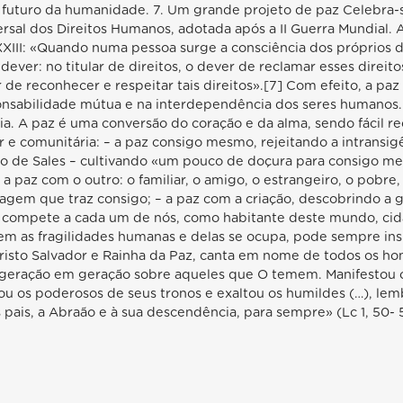
futuro da humanidade. 7. Um grande projeto de paz Celebra-s
ersal dos Direitos Humanos, adotada após a II Guerra Mundial. 
III: «Quando numa pessoa surge a consciência dos próprios di
ever: no titular de direitos, o dever de reclamar esses direit
 de reconhecer e respeitar tais direitos».[7] Com efeito, a pa
sponsabilidade mútua e na interdependência dos seres humano
ia. A paz é uma conversão do coração e da alma, sendo fácil 
or e comunitária: – a paz consigo mesmo, rejeitando a intransigê
o de Sales – cultivando «um pouco de doçura para consigo me
a paz com o outro: o familiar, o amigo, o estrangeiro, o pobre,
sagem que traz consigo; – a paz com a criação, descobrindo a
 compete a cada um de nós, como habitante deste mundo, cida
em as fragilidades humanas e delas se ocupa, pode sempre insp
risto Salvador e Rainha da Paz, canta em nome de todos os ho
geração em geração sobre aqueles que O temem. Manifestou o
u os poderosos de seus tronos e exaltou os humildes (…), lem
pais, a Abraão e à sua descendência, para sempre» (Lc 1, 50- 