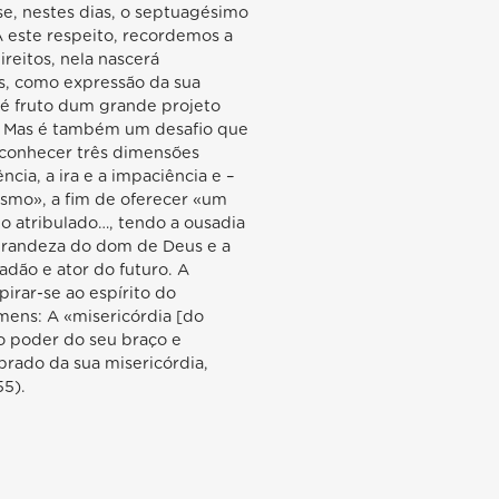
e, nestes dias, o septuagésimo
A este respeito, recordemos a
reitos, nela nascerá
os, como expressão da sua
z é fruto dum grande projeto
s. Mas é também um desafio que
reconhecer três dimensões
ncia, a ira e a impaciência e –
smo», a fim de oferecer «um
 o atribulado…, tendo a ousadia
 grandeza do dom de Deus e a
dão e ator do futuro. A
irar-se ao espírito do
mens: A «misericórdia [do
 poder do seu braço e
brado da sua misericórdia,
55).