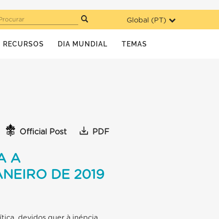
Global (
PT
)
Procurar
RECURSOS
DIA MUNDIAL
TEMAS
Official Post
PDF
A A
NEIRO DE 2019
ítica, devidos quer à inépcia