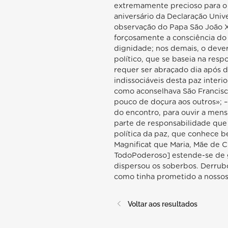
extremamente precioso para o 
aniversário da Declaração Univ
observação do Papa São João XX
forçosamente a consciência do d
dignidade; nos demais, o dever
político, que se baseia na re
requer ser abraçado dia após d
indissociáveis desta paz interi
como aconselhava São Francisc
pouco de doçura aos outros»; – 
do encontro, para ouvir a men
parte de responsabilidade que
política da paz, que conhece b
Magnificat que Maria, Mãe de C
TodoPoderoso] estende-se de 
dispersou os soberbos. Derrubo
como tinha prometido a nossos 
Voltar aos resultados