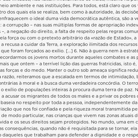
eio ambiente e nas instituições. Para todos, está claro que os v
tro dos quais ela se realiza, bem como à autoridade, às decisõ
 enfraquecem o ideal duma vida democrática autêntica, são a v
: a corrupção – nas suas múltiplas formas de apropriação inde
–, a negação do direito, a falta de respeito pelas regras comu
 pela força ou com o pretexto arbitrário da «razão de Estado», 
 a recusa a cuidar da Terra, a exploração ilimitada dos recurso
que foram forçados ao exílio. […] 6. Não à guerra nem à estr
 recordarmos os jovens mortos durante aqueles combates e as p
is que ontem – a terrível lição das guerras fratricidas, isto é
das forças e do medo. Manter o outro sob ameaça significa redu
a razão, reiteramos que a escalada em termos de intimidação,
ntrárias à moral e à busca duma verdadeira concórdia. O terro
 o exílio de populações inteiras à procura duma terra de paz. 
 a acusar os migrantes de todos os males e a privar os pobres 
 baseia no respeito por toda a pessoa, independentemente da s
iação que nos foi confiada e pela riqueza moral transmitida p
e modo particular, nas crianças que vivem nas zonas atuais d
vida e os seus direitos sejam protegidos. No mundo, uma em ca
uas consequências, quando não é requisitada para se tornar, el
daqueles que trabalham para defender a dignidade e o respei