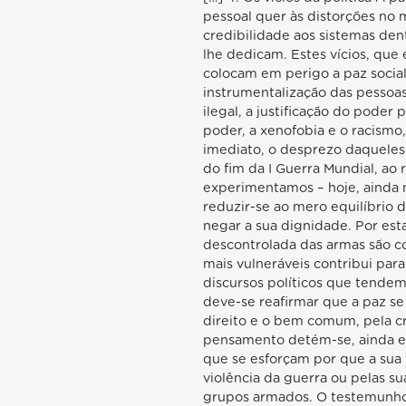
pessoal quer às distorções no m
credibilidade aos sistemas den
lhe dedicam. Estes vícios, que
colocam em perigo a paz social
instrumentalização das pessoas 
ilegal, a justificação do poder
poder, a xenofobia e o racismo,
imediato, o desprezo daqueles 
do fim da I Guerra Mundial, ao
experimentamos – hoje, ainda ma
reduzir-se ao mero equilíbrio 
negar a sua dignidade. Por est
descontrolada das armas são co
mais vulneráveis contribui para
discursos políticos que tendem
deve-se reafirmar que a paz se
direito e o bem comum, pela cr
pensamento detém-se, ainda e d
que se esforçam por que a sua 
violência da guerra ou pelas s
grupos armados. O testemunho 