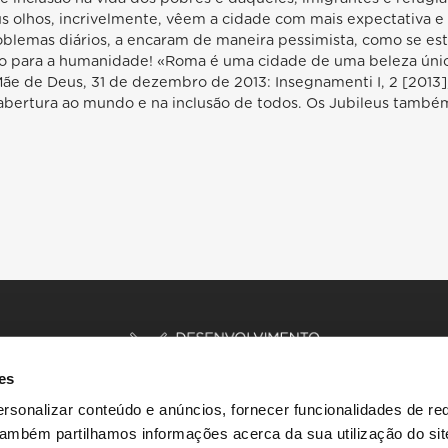
us olhos, incrivelmente, vêem a cidade com mais expectativa e
blemas diários, a encaram de maneira pessimista, como se esti
o para a humanidade! «Roma é uma cidade de uma beleza únic
Mãe de Deus, 31 de dezembro de 2013: Insegnamenti I, 2 [2013
abertura ao mundo e na inclusão de todos. Os Jubileus também
es
rsonalizar conteúdo e anúncios, fornecer funcionalidades de re
 Também partilhamos informações acerca da sua utilização do si
INÍCIO
HISTÓRIAS
RECURSOS