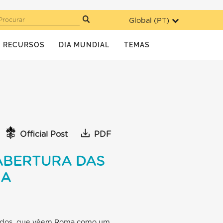
Global (
PT
)
Procurar
RECURSOS
DIA MUNDIAL
TEMAS
Official Post
PDF
ABERTURA DAS
MA
ugiados, que vêem Roma como um