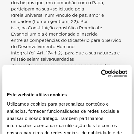
dos bispos que, em comunhão com o Papa,
participam na sua «solicitude pela
Igreja universal num vínculo de paz, amor e
unidade» (Lumen gentium, 22). Por
isso, na Constituição apostólica Praedicate
Evangelium ela é mencionada e inserida
entre as competências do Dicastério para o Serviço
do Desenvolvimento Humano
Integral (cf. Art. 174 § 2), para que a sua natureza e
missão sejam salvaguardadas
de acordo com os seus princípios originais. No
Conselho Plenário, representais
oficialmente as Conferências episcopais que
aderiram à Comissão. A sua vontade de
trabalhar em conjunto para acolher, proteger,
Este website utiliza cookies
promover e integrar os migrantes e
os refugiados é confirmada pela vossa presença.
Utilizamos cookies para personalizar conteúdo e
A missão eclesial da Comissão realiza-se em duas
anúncios, fornecer funcionalidades de redes sociais e
direções: ad intra e ad extra .
analisar o nosso tráfego. Também partilhamos
Em primeiro lugar, ela é chamada a oferecer
informações acerca da sua utilização do site com os
assistência qualificada às Conferências
nossos parceiros de redes sociais, de publicidade e de