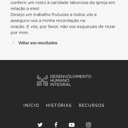
conferir um rosto à caridade laboriosa da Igreja em
relação a eles!
Desejo um trabalho frutuoso a todos vós e
asseguro-vos a minha recordação na
oração. E vós, por favor, não vos esqueçais de rezar
por mim.
Voltar aos resultados
INÍCIO
HISTÓRIAS
RECURSOS