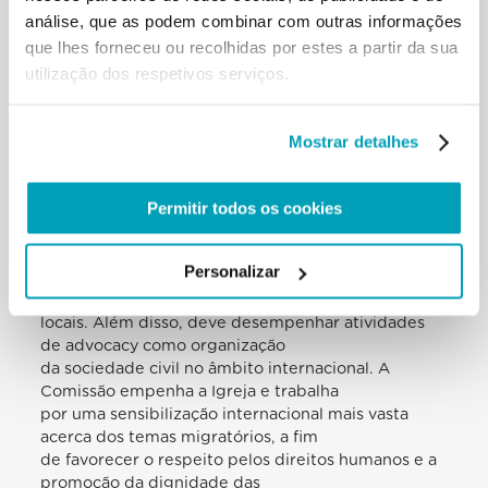
episcopais e Dioceses, que devem enfrentar os
análise, que as podem combinar com outras informações
numerosos e complexos desafios
que lhes forneceu ou recolhidas por estes a partir da sua
migratórios da atualidade. Por conseguinte, está
comprometida na promoção do
utilização dos respetivos serviços.
desenvolvimento e da atuação de projetos de
pastoral migratória e da formação
especializada dos agentes pastorais no âmbito da
Mostrar detalhes
migração, sempre ao serviço das
Igrejas particulares e de acordo com as próprias
Permitir todos os cookies
competências.
Ad extra, a Comissão é chamada a enfrentar os
desafios globais e as emergências
Personalizar
migratórias com programas específicos, sempre em
comunhão com as Igrejas
locais. Além disso, deve desempenhar atividades
de advocacy como organização
da sociedade civil no âmbito internacional. A
Comissão empenha a Igreja e trabalha
por uma sensibilização internacional mais vasta
acerca dos temas migratórios, a fim
de favorecer o respeito pelos direitos humanos e a
promoção da dignidade das