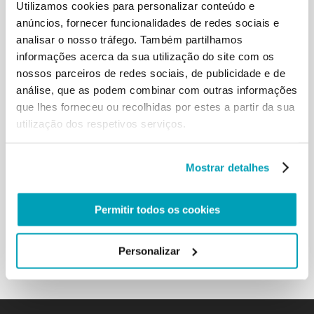
Utilizamos cookies para personalizar conteúdo e
demonstra o problema da
anúncios, fornecer funcionalidades de redes sociais e
emigração nos nossos dias. Hoje é indispensável o
analisar o nosso tráfego. Também partilhamos
desenvolvimento da diplomacia
informações acerca da sua utilização do site com os
com os países vizinhos, que evite os conflitos entre
povos irmãos e contribua para
nossos parceiros de redes sociais, de publicidade e de
um diálogo franco e aberto dos problemas. E estou
análise, que as podem combinar com outras informações
a pensar agora sobre a questão
que lhes forneceu ou recolhidas por estes a partir da sua
do mar: o diálogo é indispensável. Construir
utilização dos respetivos serviços.
pontes, em vez de erguer muros.
Todos os temas, por mais espinhosos que sejam,
têm soluções compartilháveis,
Mostrar detalhes
têm soluções razoáveis, equitativas e duradouras.
E, em todo o caso, nunca devem
ser motivo de agressividade, rancor ou inimizade,
Permitir todos os cookies
que agravam mais a situação e
tornam mais difícil a sua solução. […]
Personalizar
Voltar aos resultados