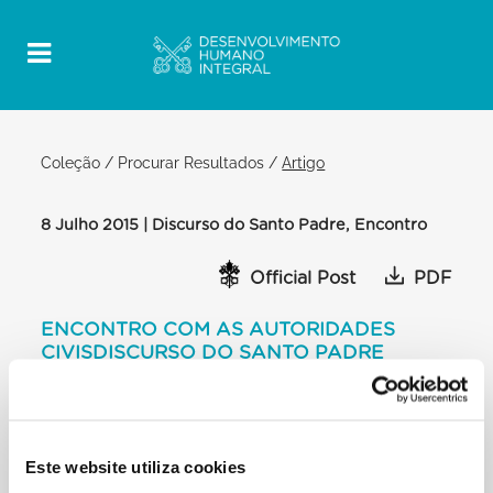
Coleção
/
Procurar Resultados
/
Artigo
8 Julho 2015 | Discurso do Santo Padre, Encontro
Official Post
PDF
ENCONTRO COM AS AUTORIDADES
CIVISDISCURSO DO SANTO PADRE
Irmão Presidente,
Irmãos e irmãs,
[…] Uma nação, que procura o bem comum, não
pode fechar-se em si mesma; as
Este website utiliza cookies
redes de relações abonam a sociedade. Assim no-lo