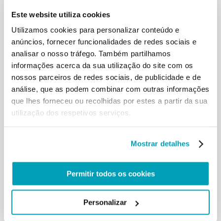
migratório, vinculada ao aumento de conflitos
Este website utiliza cookies
violentos no mundo, com as suas
trágicas consequências sobre as pessoas e também
Utilizamos cookies para personalizar conteúdo e
sobre as economias de muitos
anúncios, fornecer funcionalidades de redes sociais e
países, as competências dos prefeitos em matéria
analisar o nosso tráfego. Também partilhamos
de imigração revestem uma
informações acerca da sua utilização do site com os
delicadeza especial. Elas exigem que se encontre
nossos parceiros de redes sociais, de publicidade e de
na gestão quotidiana das
análise, que as podem combinar com outras informações
situações, muitas vezes de emergência, a aplicação
que lhes forneceu ou recolhidas por estes a partir da sua
correcta das normas para
garantir, em fidelidade ao ditado da lei e às outras
utilização dos respetivos serviços.
disposições em vigor, o respeito
escrupuloso pelos direitos fundamentais de cada
pessoa humana. E aqui,
Mostrar detalhes
inspirando-me em quanto disse o Senhor Ministro,
gostaria de manifestar o meu
Permitir todos os cookies
profundo reconhecimento pelo compromisso
assumido por todos vós, Prefeitos, na
coordenação da hospitalidade a milhares de
Personalizar
homens, mulheres e crianças que
chegam ao litoral italiano. […]