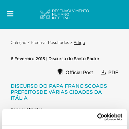
Coleção
/
Procurar Resultados
/
Artigo
6 Fevereiro 2015 | Discurso do Santo Padre
Official Post
PDF
DISCURSO DO PAPA FRANCISCOAOS
PREFEITOSDE VÁRIAS CIDADES DA
ITÁLIA
Senhor Ministro
Ilustres Prefeitos
[…] Durante estes anos, caracterizados pela
incidência particular do movimento