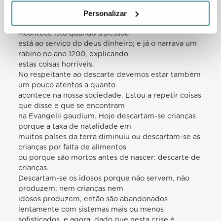
nacional. Quem o deixasse cair era punido ou
despedido, e não sei o que mais lhe
Personalizar
faziam, mas se caía um operário nada acontecia.
Acontece isto quando a pessoa
está ao serviço do deus dinheiro; e já o narrava um
rabino no ano 1200, explicando
estas coisas horríveis.
No respeitante ao descarte devemos estar também
um pouco atentos a quanto
acontece na nossa sociedade. Estou a repetir coisas
que disse e que se encontram
na Evangelii gaudium. Hoje descartam-se crianças
porque a taxa de natalidade em
muitos países da terra diminuiu ou descartam-se as
crianças por falta de alimentos
ou porque são mortos antes de nascer: descarte de
crianças.
Descartam-se os idosos porque não servem, não
produzem; nem crianças nem
idosos produzem, então são abandonados
lentamente com sistemas mais ou menos
sofisticados, e agora, dado que nesta crise é