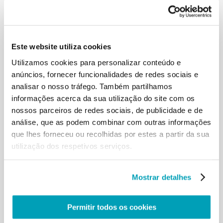
Sim, no centro de cada sistema
social ou económico deve estar a pessoa, imagem
de Deus, criada para que seja o
denominador do universo. Quando a pessoa é
deslocada e chega o deus dinheiro
Este website utiliza cookies
dá-se esta inversão de valores.
Utilizamos cookies para personalizar conteúdo e
84
anúncios, fornecer funcionalidades de redes sociais e
E para o ilustrar recordo aqui um ensinamento do
analisar o nosso tráfego. Também partilhamos
ano 1200. Um rabino judeu
informações acerca da sua utilização do site com os
explicava aos seus fiéis a história da torre de Babel
nossos parceiros de redes sociais, de publicidade e de
e contava como, para construir
aquela torre, era preciso fazer um grande esforço,
análise, que as podem combinar com outras informações
era necessário fabricar tijolos, e
que lhes forneceu ou recolhidas por estes a partir da sua
para fabricar tijolos era preciso fazer lama, procurar
utilização dos respetivos serviços.
a palha, e misturar a lama com
a palha, depois parti-la em quadrados e pô-la a
secar, depois cosê-la, e quando os
Mostrar detalhes
tijolos estavam prontos e frios, carregá-los para
construir a torre. Se um tijolo caía
— tinha custado tanto com todo aquele trabalho —
Permitir todos os cookies
era quase uma tragédia