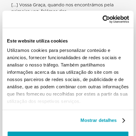
[…] Vossa Graça, quando nos encontrámos pela
primeira vez, falámos das
preocupações comuns e do nosso sofrimento face
aos males que afligem a família
humana. Em particular, expressamos o mesmo
horror perante a chaga do tráfico de
Este website utiliza cookies
seres humanos e das diversas formas de escravidão
moderna. Agradeço a Vossa
Utilizamos cookies para personalizar conteúdo e
Graça o compromisso que demonstra ao opor-se a
anúncios, fornecer funcionalidades de redes sociais e
este crime intolerável contra a
analisar o nosso tráfego. Também partilhamos
dignidade humana. Neste vasto campo de acção,
informações acerca da sua utilização do site com os
que se apresenta em toda a sua
nossos parceiros de redes sociais, de publicidade e de
urgência, foram iniciadas significativas actividades
análise, que as podem combinar com outras informações
de cooperação quer em âmbito
que lhes forneceu ou recolhidas por estes a partir da sua
ecuménico, quer com autoridades civis e
organizações internacionais. São muitas
utilização dos respetivos serviços.
as iniciativas caritativas surgidas das nossas
comunidades e guiadas com
generosidade e coragem em várias partes do
Mostrar detalhes
mundo. Penso em particular na rede
de acção contra o tráfico de mulheres criada por