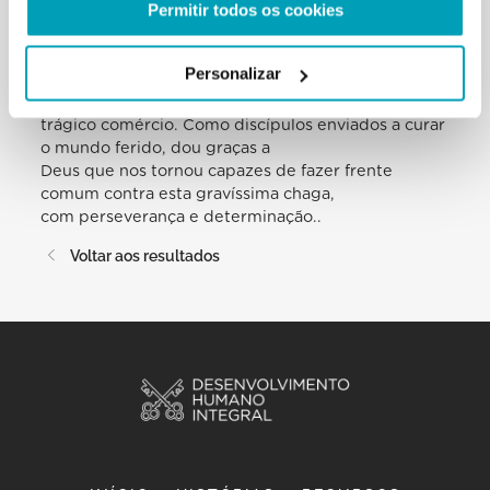
Permitir todos os cookies
numerosos institutos religiosos
femininos. Comprometamo-nos a perseverar na
luta às novas formas de
Personalizar
escravidão, confiando poder contribuir para dar
alívio às vítimas e contrastar este
trágico comércio. Como discípulos enviados a curar
o mundo ferido, dou graças a
Deus que nos tornou capazes de fazer frente
comum contra esta gravíssima chaga,
com perseverança e determinação..
Voltar aos resultados