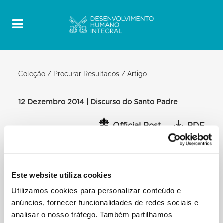
Coleção
/
Procurar Resultados
/
Artigo
12 Dezembro 2014 | Discurso do Santo Padre
Official Post
PDF
DISCURSO DO PAPA FRANCISCOA SUA
BEATITUDE IGNACE YOUSSIF III
YOUNANPATRIARCA DE ANTIOQUIA DOS
Este website utiliza cookies
SÍRIOSE À COMUNIDADE SÍRIO-
Utilizamos cookies para personalizar conteúdo e
ANTIOQUENA
anúncios, fornecer funcionalidades de redes sociais e
Beatitude Excelências, Reverendos Padres
analisar o nosso tráfego. Também partilhamos
Queridos irmãos e irmãs!