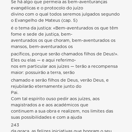
Se há algo que permeia as bem-aventuranças
evangélicas e o protocolo do juízo
divino com o qual todos seremos julgados segundo
o Evangelho de Mateus (cap. 5)
é o tema da justiça: «Bem-aventurados os que têm
fome e sede de justiça, bem-
aventurados os que choram, bem-aventurados os
mansos, bem-aventurados os
pacíficos, porque serão chamados filhos de Deus!».
Eles ou elas — e aqui referimo-
nos em particular aos juízes — terão a recompensa
maior: possuirão a terra, serão
chamado e serão filhos de Deus, verão Deus, e
rejubilarão eternamente junto do
Pai.
Com tal espírito ouso pedir aos juízes, aos
magistrados a e aos académicos que
continuem a sua obra e realizem, nos limites das
suas possibilidades e com a ajuda
243
da graça, as felizes iniciativas que honram o seu