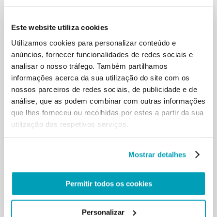
Saúdo todos vós que participais neste encontro, o
segundo convocado no Vaticano
Este website utiliza cookies
para colaborar em conjunto contra o tráfico de
seres humanos. Estou grato ao
Utilizamos cookies para personalizar conteúdo e
Cardeal Nichols e à Conferência Episcopal da
anúncios, fornecer funcionalidades de redes sociais e
Inglaterra e do País de Gales por o ter
analisar o nosso tráfego. Também partilhamos
promovido, e à Pontifícia Academia das Ciências
informações acerca da sua utilização do site com os
Sociais por o ter hospedado. Trata-
nossos parceiros de redes sociais, de publicidade e de
se de um encontro muito importante, mas é
análise, que as podem combinar com outras informações
também um gesto: é um gesto da
que lhes forneceu ou recolhidas por estes a partir da sua
Igreja, um gesto das pessoas de boa vontade, que
utilização dos respetivos serviços.
quer bradar: «Chega!».
O tráfico de seres humanos é uma ferida no corpo
da humanidade contemporânea,
Mostrar detalhes
uma chaga na carne de Cristo. Trata-se de um
delito contra a humanidade. O nosso
encontrar-nos aqui, para unir os nossos esforços,
Permitir todos os cookies
significa que desejamos que as
estratégias e competências sejam acompanhadas e
fortalecidas pela compaixão
Personalizar