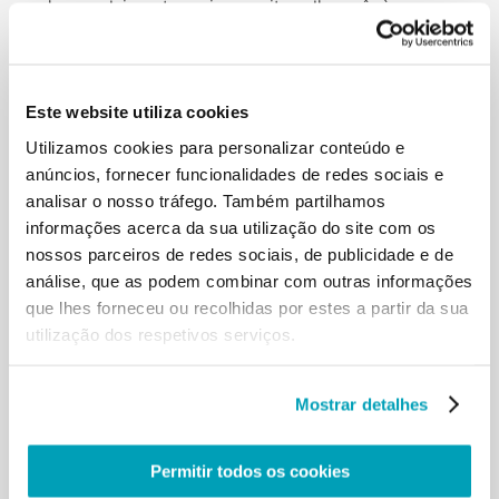
desenvolvimento, pois permitem-lhes pôr à prova
as próprias capacidades e
crescer em consciência e responsabilidade. O
trabalho infantil é completamente
diferente! É exploração das crianças nos processos
Este website utiliza cookies
de produção da economia
Utilizamos cookies para personalizar conteúdo e
globalizada, em benefício do lucro e do ganho de
outros. É negação do direito
anúncios, fornecer funcionalidades de redes sociais e
das crianças à saúde, à educação, a um crescimento
analisar o nosso tráfego. Também partilhamos
harmonioso, que inclua a
informações acerca da sua utilização do site com os
possibilidade de brincar e sonhar. Isto é trágico!
nossos parceiros de redes sociais, de publicidade e de
Uma criança que não pode
análise, que as podem combinar com outras informações
sonhar, que não pode brincar, não pode crescer. É
que lhes forneceu ou recolhidas por estes a partir da sua
roubar o futuro às crianças e,
utilização dos respetivos serviços.
portanto, a própria humanidade. É lesão da
dignidade humana.
A pobreza extrema, a falta de trabalho e o
Mostrar detalhes
consequente desespero nas famílias
constituem os fatores que mais expõem as crianças
à exploração no trabalho. Se
Permitir todos os cookies
quisermos erradicar o flagelo do trabalho infantil,
devemos trabalhar juntos para