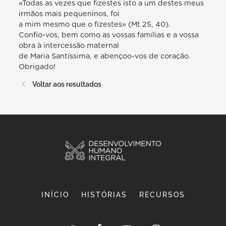
«Todas as vezes que fizestes isto a um destes meus
irmãos mais pequeninos, foi
a mim mesmo que o fizestes» (Mt 25, 40).
Confio-vos, bem como as vossas famílias e a vossa
obra à intercessão maternal
de Maria Santíssima, e abençoo-vos de coração.
Obrigado!
Voltar aos resultados
INÍCIO
HISTÓRIAS
RECURSOS