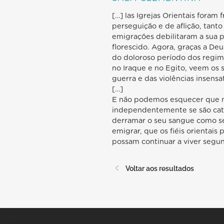
[…] las Igrejas Orientais foram
perseguição e de aflição, tant
emigrações debilitaram a sua p
florescido. Agora, graças a De
do doloroso período dos regimes
no Iraque e no Egito, veem os s
guerra e das violências insens
[…]
E não podemos esquecer que no 
independentemente se são cató
derramar o seu sangue como s
emigrar, que os fiéis orientai
possam continuar a viver segund
Voltar aos resultados