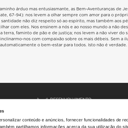
caminho árduo mas entusiasmante, as Bem-Aventuranças de Jesu
ltate, 67-94): nos levem a olhar sempre com amor para o própri
santidade não diz respeito só ao espírito, mas também aos pés
rtilhar com eles. Nos ensinem a nós e ao nosso mundo a não de
terra, faminto de pão e de justiça; nos levem a não viver do
 inclinarmo-nos com compaixão sobre os mais débeis. Sem a i
 automaticamente o bem-estar para todos. Isto não é verdade.
es
rsonalizar conteúdo e anúncios, fornecer funcionalidades de re
 Também partilhamos informações acerca da sua utilização do si