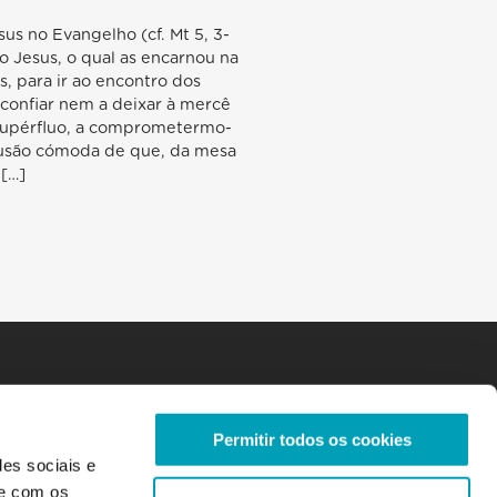
s no Evangelho (cf. Mt 5, 3-
o Jesus, o qual as encarnou na
, para ir ao encontro dos
sconfiar nem a deixar à mercê
 supérfluo, a comprometermo-
lusão cómoda de que, da mesa
 […]
Permitir todos os cookies
des sociais e
te com os