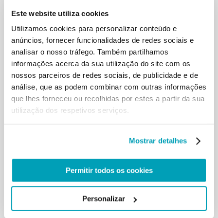
é inclusiva, não lida apenas
Este website utiliza cookies
com o aspeto material nem sequer espiritual. A
salvação de Jesus abraça o
Utilizamos cookies para personalizar conteúdo e
homem inteiro. Precisamos de uma caridade
anúncios, fornecer funcionalidades de redes sociais e
dedicada ao desenvolvimento
analisar o nosso tráfego. Também partilhamos
integral da pessoa: uma caridade espiritual,
informações acerca da sua utilização do site com os
material, intelectual. É o estilo
nossos parceiros de redes sociais, de publicidade e de
integral que experimentastes em grandes
calamidades, também através de
análise, que as podem combinar com outras informações
geminações, uma bela experiência de aliança em
que lhes forneceu ou recolhidas por estes a partir da sua
toda a espécie de caridade
utilização dos respetivos serviços.
entre as Igrejas da Itália, da Europa e do mundo.
Mas isto — como bem sabeis
— não deve acontecer apenas por ocasião de
Mostrar detalhes
calamidades: precisamos que as
Cáritas e as comunidades cristãs estejam sempre
atentas para servir o homem
Permitir todos os cookies
todo, pois «o homem é o caminho da Igreja»,
segundo a expressão concisa de
São João Paulo ii (cf. Carta Encíclica Redemptor
Personalizar
hominis , 14).
O caminho do Evangelho mostra-nos que Jesus