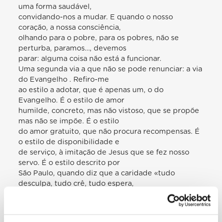
uma forma saudável,
convidando-nos a mudar. E quando o nosso
coração, a nossa consciência,
olhando para o pobre, para os pobres, não se
perturba, paramos…, devemos
parar: alguma coisa não está a funcionar.
Uma segunda via a que não se pode renunciar: a via
do Evangelho . Refiro-me
ao estilo a adotar, que é apenas um, o do
Evangelho. É o estilo de amor
humilde, concreto, mas não vistoso, que se propõe
mas não se impõe. É o estilo
do amor gratuito, que não procura recompensas. É
o estilo de disponibilidade e
de serviço, à imitação de Jesus que se fez nosso
servo. É o estilo descrito por
São Paulo, quando diz que a caridade «tudo
desculpa, tudo crê, tudo espera,
tudo suporta» (1 Cor 13, 7). Surpreende-me a
palavra tudo . Tudo. É dita a nós,
que gostamos de fazer distinções. Tudo. A caridade