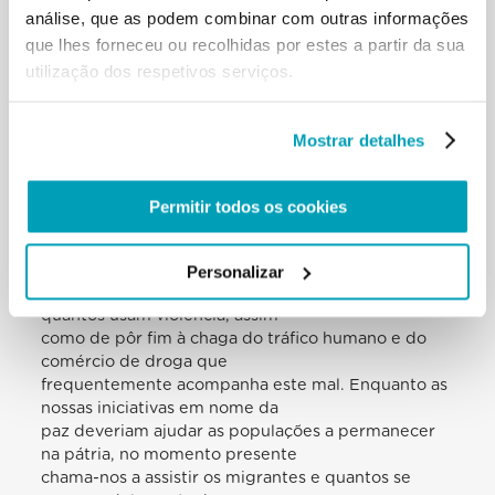
e apoiados. Por quantos estão atormentados pela
análise, que as podem combinar com outras informações
tragédia da violência e da
que lhes forneceu ou recolhidas por estes a partir da sua
migração forçada, devemos ser enfáticos em fazer
utilização dos respetivos serviços.
conhecer ao mundo a sua
condição crítica, de modo que, através da nossa a
sua voz, demasiado débil e
Mostrar detalhes
incapaz de fazer escutar o seu clamor, possa ser
ouvida. A via da diplomacia ajuda-
nos a amplificar e transmitir este clamor através da
Permitir todos os cookies
busca de soluções para as
múltiplas causas que estão na base dos conflitos
atuais. Isto verifica-se
Personalizar
especialmente nos esforços de privar das armas
quantos usam violência, assim
como de pôr fim à chaga do tráfico humano e do
comércio de droga que
frequentemente acompanha este mal. Enquanto as
nossas iniciativas em nome da
paz deveriam ajudar as populações a permanecer
na pátria, no momento presente
chama-nos a assistir os migrantes e quantos se