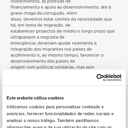
investimentos, às políticas de
financiamento e apoio ao desenvolvimento, até à
grave chaga da corrupção. Além
disso, devemos estar cientes da necessidade que
há, em tema de migração, de
estabelecer projectos de médio e longo prazo que
ultrapassem a resposta de
emergência; deveriam ajudar realmente à
integração dos migrantes nos países de
acolhimento e, ao mesmo tempo, favorecer o
desenvolvimento dos países de
origem com políticas solidárias, mas sem
condicionar as ajudas a estratégias e
práticas ideologicamente alheias ou contrárias às
culturas dos povos a que se
destinam.
Sem esquecer outras situações dramáticas –
Este website utiliza cookies
nomeadamente a que se vive na
Utilizamos cookies para personalizar conteúdo e
fronteira entre o México e os Estados Unidos da
anúncios, fornecer funcionalidades de redes sociais e
América, que tocarei ao de leve
analisar o nosso tráfego. Também partilhamos
quando for a Ciudad Juárez no próximo mês –,
informações acerca da sua utilização do site com os
gostaria de dedicar um pensamento