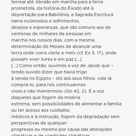
terreal até Abraão em marcha para a terra
prometida, da história do Êxodo até à
deportação para Babilónia, a Sagrada Escritura
narra incómodos e sofrimentos,
desejos e esperanças, que são comuns aos de
centenas de milhares de pessoas em
marcha nos nossos dias, com a mesma
determinação de Moisés de alcançar uma
terra onde corra «leite e mel» (cf. Ex 3, 17), onde
possam viver livres e em paz.[…]
[…] Como então, ouvimos a voz de Jacob que –
tendo ouvido dizer que havia trigo
à venda no Egipto – diz aos seus filhos: «Ide lá
comprá-lo, para nós continuarmos
vivos e não morrermos» (Gn 42, 2). É a voz
daqueles que fogem da miséria
extrema, sem possibilidades de alimentar a família
ou ter acesso aos cuidados
médicos e à instrução, fogem da degradação sem
perspectivas de qualquer
progresso ou mesmo por causa das alterações
climáticas e de condições climáticas