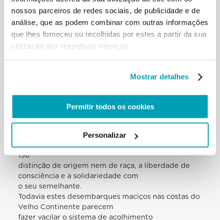
especial à Europa. Na verdade, ao longo do ano
nossos parceiros de redes sociais, de publicidade e de
passado, viu-se afectada por um
análise, que as podem combinar com outras informações
fluxo impressionante de refugiados (tendo muitos
que lhes forneceu ou recolhidas por estes a partir da sua
deles encontrado a morte na
utilização dos respetivos serviços.
tentativa de a alcançar), que não tem precedentes
na sua história recente, nem
mesmo no final da II Guerra Mundial. Muitos
Mostrar detalhes
migrantes, originários da Ásia e da
África, vêem na Europa um ponto de referência por
princípios, como a igualdade
Permitir todos os cookies
perante a lei, e valores inscritos na própria natureza
de cada ser humano, como a
inviolabilidade da dignidade e da igualdade de
Personalizar
cada pessoa, o amor ao próximo sem
196
distinção de origem nem de raça, a liberdade de
consciência e a solidariedade com
o seu semelhante.
Todavia estes desembarques maciços nas costas do
Velho Continente parecem
fazer vacilar o sistema de acolhimento