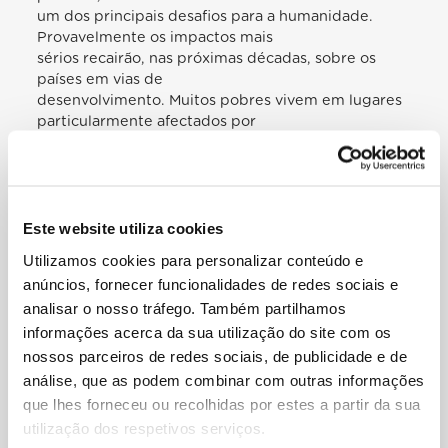
um dos principais desafios para a humanidade.
Provavelmente os impactos mais
sérios recairão, nas próximas décadas, sobre os
países em vias de
desenvolvimento. Muitos pobres vivem em lugares
particularmente afectados por
fenómenos relacionados com o aquecimento, e os
seus meios de subsistência
dependem fortemente das reservas naturais e dos
chamados serviços do
ecossistema como a agricultura, a pesca e os
Este website utiliza cookies
recursos florestais. Não possuem
Utilizamos cookies para personalizar conteúdo e
outras disponibilidades económicas nem outros
anúncios, fornecer funcionalidades de redes sociais e
recursos que lhes permitam
analisar o nosso tráfego. Também partilhamos
adaptar-se aos impactos climáticos ou enfrentar
informações acerca da sua utilização do site com os
situações catastróficas, e gozam
de reduzido acesso a serviços sociais e de
nossos parceiros de redes sociais, de publicidade e de
protecção. Por exemplo, as mudanças
análise, que as podem combinar com outras informações
climáticas dão origem a migrações de animais e
que lhes forneceu ou recolhidas por estes a partir da sua
vegetais que nem sempre
utilização dos respetivos serviços.
conseguem adaptar-se; e isto, por sua vez, afecta