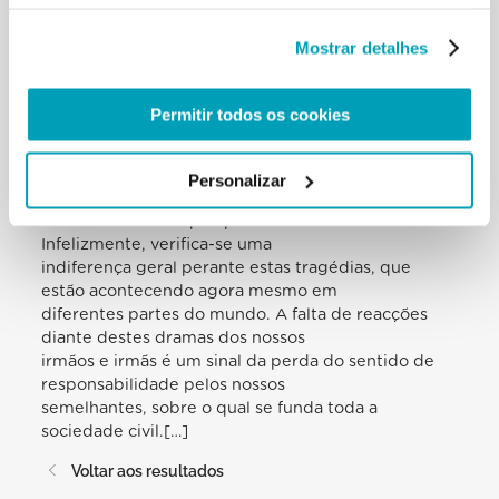
os recursos produtivos dos mais
pobres, que são forçados também a emigrar com
Mostrar detalhes
grande incerteza quanto ao futuro
da sua vida e dos seus filhos. É trágico o aumento
de emigrantes em fuga da
Permitir todos os cookies
miséria agravada pela degradação ambiental, que,
não sendo reconhecidos como
refugiados nas convenções internacionais,
Personalizar
carregam o peso da sua vida
abandonada sem qualquer tutela normativa.
Infelizmente, verifica-se uma
indiferença geral perante estas tragédias, que
estão acontecendo agora mesmo em
diferentes partes do mundo. A falta de reacções
diante destes dramas dos nossos
irmãos e irmãs é um sinal da perda do sentido de
responsabilidade pelos nossos
semelhantes, sobre o qual se funda toda a
sociedade civil.[…]
Voltar aos resultados