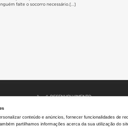
inguém falte o socorro necessário.[…]
es
rsonalizar conteúdo e anúncios, fornecer funcionalidades de re
 Também partilhamos informações acerca da sua utilização do si
INÍCIO
HISTÓRIAS
RECURSOS