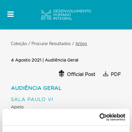
Coleção
/
Procurar Resultados
/
Artigo
4 Agosto 2021 | Audiência Geral
Official Post
PDF
AUDIÊNCIA GERAL
SALA PAULO VI
Apelo
Um ano após a terrível explosão no porto de
Beirute, capital do Líbano, que causou morte e
destruição, o meu pensamento dirige-se àquele
querido país, especialmente às vítimas, às suas