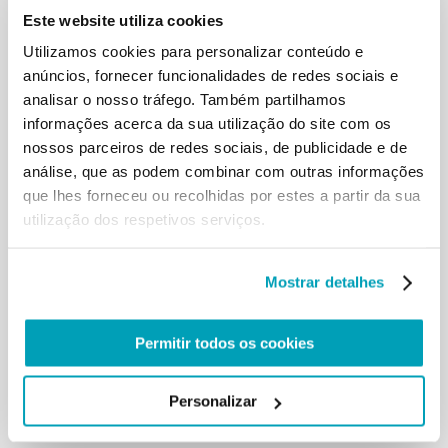
Este website utiliza cookies
famílias, aos muitos feridos e a quantos perderam a
casa e o trabalho, e muitos perderam o entusiasmo
Utilizamos cookies para personalizar conteúdo e
de viver.
anúncios, fornecer funcionalidades de redes sociais e
No Dia de oração e reflexão pelo Líbano a 1 de julho,
analisar o nosso tráfego. Também partilhamos
juntamente com os líderes religiosos cristãos,
informações acerca da sua utilização do site com os
acolhemos as aspirações e expetativas do povo
nossos parceiros de redes sociais, de publicidade e de
libanês, cansado e desiludido, e invocámos a Deus
luz de esperança para superar esta difícil crise. Hoje
análise, que as podem combinar com outras informações
apelo também à comunidade internacional,
que lhes forneceu ou recolhidas por estes a partir da sua
pedindo que ajude o Líbano a percorrer um
utilização dos respetivos serviços.
caminho de “ressurreição”, com gestos concretos,
não só com palavras, mas com gestos concretos.
Espero que a Conferência agora em curso,
Mostrar detalhes
promovida pela França e pelas Nações Unidas, seja
frutuosa.
Caros libaneses, o meu desejo de ir visitar-vos é
Permitir todos os cookies
grande e nunca me canso de rezar por vós, para
que o Líbano se torne novamente uma mensagem
de fraternidade, uma mensagem de paz para todo
Personalizar
o Médio Oriente. […]