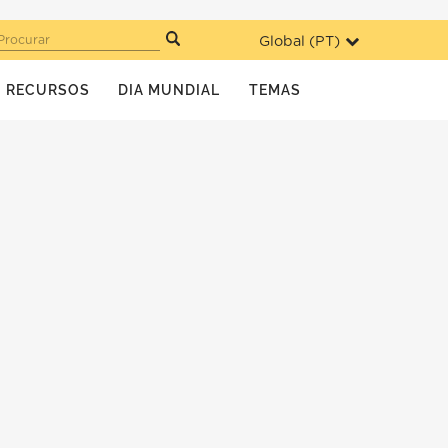
Global (
PT
)
Procurar
RECURSOS
DIA MUNDIAL
TEMAS