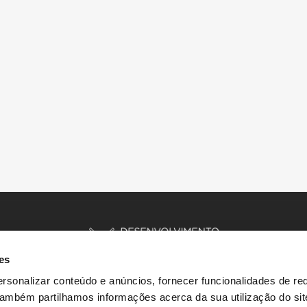
es
rsonalizar conteúdo e anúncios, fornecer funcionalidades de re
 Também partilhamos informações acerca da sua utilização do si
INÍCIO
HISTÓRIAS
RECURSOS