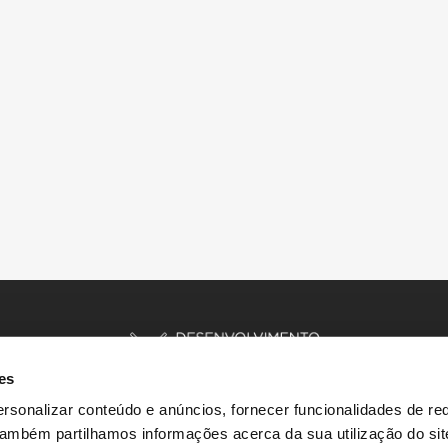
es
rsonalizar conteúdo e anúncios, fornecer funcionalidades de re
 Também partilhamos informações acerca da sua utilização do si
INÍCIO
HISTÓRIAS
RECURSOS