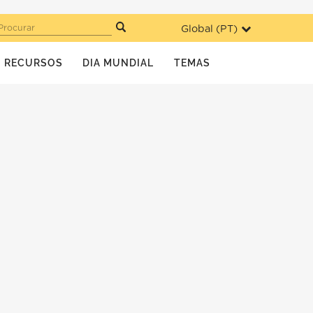
Global (
PT
)
Procurar
RECURSOS
DIA MUNDIAL
TEMAS