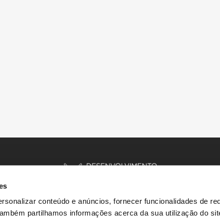
es
rsonalizar conteúdo e anúncios, fornecer funcionalidades de re
 Também partilhamos informações acerca da sua utilização do si
INÍCIO
HISTÓRIAS
RECURSOS