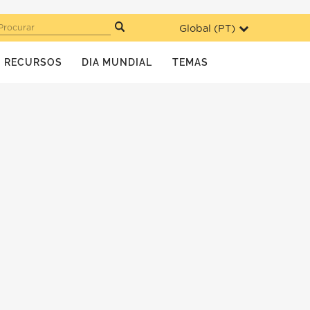
Global (
PT
)
Procurar
RECURSOS
DIA MUNDIAL
TEMAS