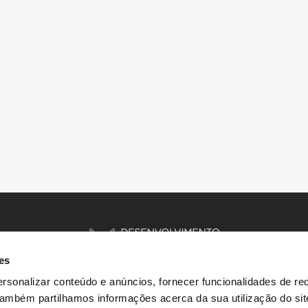
es
rsonalizar conteúdo e anúncios, fornecer funcionalidades de re
 Também partilhamos informações acerca da sua utilização do si
INÍCIO
HISTÓRIAS
RECURSOS