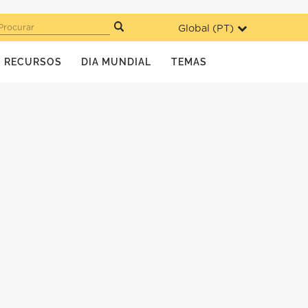
Global (
PT
)
Procurar
RECURSOS
DIA MUNDIAL
TEMAS