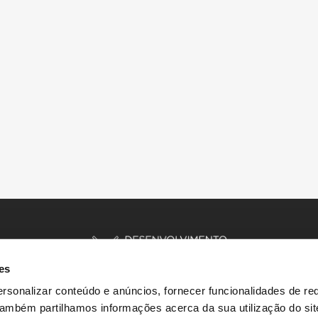
es
rsonalizar conteúdo e anúncios, fornecer funcionalidades de re
 Também partilhamos informações acerca da sua utilização do si
INÍCIO
HISTÓRIAS
RECURSOS