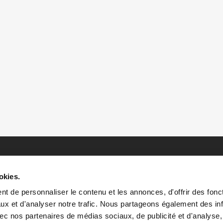
okies.
t de personnaliser le contenu et les annonces, d'offrir des fonct
ux et d'analyser notre trafic. Nous partageons également des in
 avec nos partenaires de médias sociaux, de publicité et d'analyse
HOME
HISTOIRES
RESSOURCES