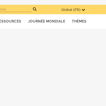
Global (
FR
)
cher
ESSOURCES
JOURNÉE MONDIALE
THÈMES