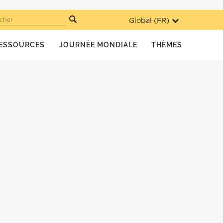
Global (
FR
)
cher
ESSOURCES
JOURNÉE MONDIALE
THÈMES