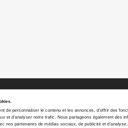
okies.
t de personnaliser le contenu et les annonces, d'offrir des fonct
ux et d'analyser notre trafic. Nous partageons également des in
 avec nos partenaires de médias sociaux, de publicité et d'analyse
HOME
HISTOIRES
RESSOURCES