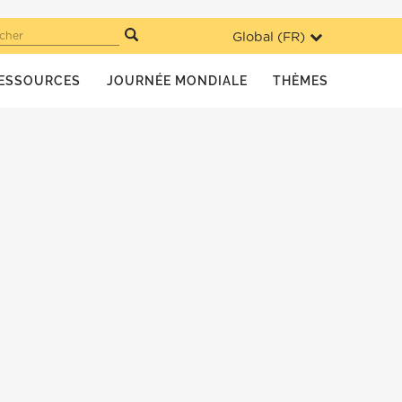
Global (
FR
)
cher
ESSOURCES
JOURNÉE MONDIALE
THÈMES