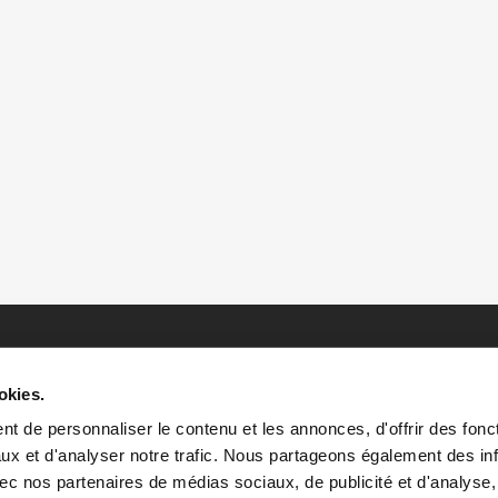
okies.
t de personnaliser le contenu et les annonces, d'offrir des fonct
ux et d'analyser notre trafic. Nous partageons également des in
 avec nos partenaires de médias sociaux, de publicité et d'analyse
HOME
HISTOIRES
RESSOURCES