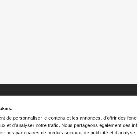
okies.
t de personnaliser le contenu et les annonces, d'offrir des fonct
ux et d'analyser notre trafic. Nous partageons également des in
 avec nos partenaires de médias sociaux, de publicité et d'analyse
HOME
HISTOIRES
RESSOURCES