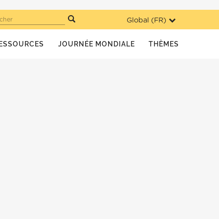
Global (
FR
)
cher
ESSOURCES
JOURNÉE MONDIALE
THÈMES