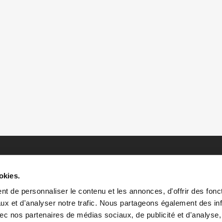
okies.
t de personnaliser le contenu et les annonces, d'offrir des fonct
ux et d'analyser notre trafic. Nous partageons également des in
 avec nos partenaires de médias sociaux, de publicité et d'analyse
HOME
HISTOIRES
RESSOURCES