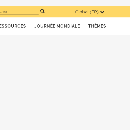
Global (
FR
)
cher
ESSOURCES
JOURNÉE MONDIALE
THÈMES