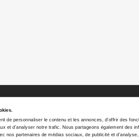
okies.
t de personnaliser le contenu et les annonces, d'offrir des fonct
ux et d'analyser notre trafic. Nous partageons également des in
 avec nos partenaires de médias sociaux, de publicité et d'analyse
HOME
HISTOIRES
RESSOURCES