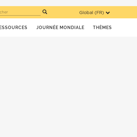
Global (
FR
)
cher
ESSOURCES
JOURNÉE MONDIALE
THÈMES