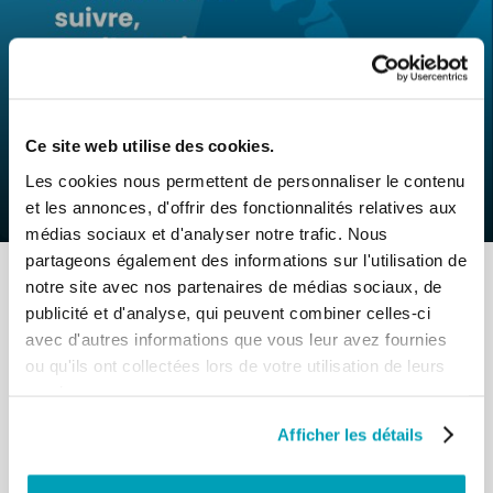
0
14 Avril 2022
|
By
Mr_admin
|
Comments
|
Ce site web utilise des cookies.
Pape François – Un avenir à construire
Les cookies nous permettent de personnaliser le contenu
ensemble
et les annonces, d'offrir des fonctionnalités relatives aux
médias sociaux et d'analyser notre trafic. Nous
partageons également des informations sur l'utilisation de
notre site avec nos partenaires de médias sociaux, de
publicité et d'analyse, qui peuvent combiner celles-ci
avec d'autres informations que vous leur avez fournies
ou qu'ils ont collectées lors de votre utilisation de leurs
services.
RELATED POSTS:
Afficher les détails