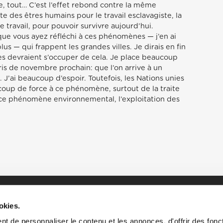
re, tout… C’est l’effet rebond contre la même
te des êtres humains pour le travail esclavagiste, la
e travail, pour pouvoir survivre aujourd’hui.
que vous ayez réfléchi à ces phénomènes — j’en ai
s — qui frappent les grandes villes. Je dirais en fin
s devraient s’occuper de cela. Je place beaucoup
is de novembre prochain: que l’on arrive à un
J’ai beaucoup d’espoir. Toutefois, les Nations unies
coup de force à ce phénomène, surtout de la traite
e phénomène environnemental, l’exploitation des
okies.
t de personnaliser le contenu et les annonces, d'offrir des fonct