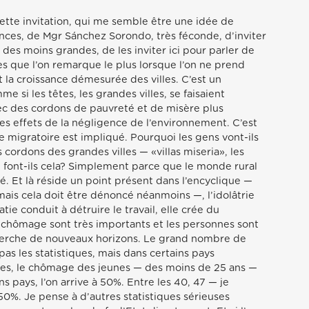
ette invitation, qui me semble être une idée de
ences, de Mgr Sánchez Sorondo, très féconde, d’inviter
 des moins grandes, de les inviter ici pour parler de
es que l’on remarque le plus lorsque l’on ne prend
 la croissance démesurée des villes. C’est un
si les têtes, les grandes villes, se faisaient
ec des cordons de pauvreté et de misère plus
es effets de la négligence de l’environnement. C’est
migratoire est impliqué. Pourquoi les gens vont-ils
s cordons des grandes villes — «villas miseria», les
i font-ils cela? Simplement parce que le monde rural
. Et là réside un point présent dans l’encyclique —
ais cela doit être dénoncé néanmoins —, l’idolâtrie
tie conduit à détruire le travail, elle crée du
hômage sont très importants et les personnes sont
cherche de nouveaux horizons. Le grand nombre de
pas les statistiques, mais dans certains pays
nes, le chômage des jeunes — des moins de 25 ans —
s pays, l’on arrive à 50%. Entre les 40, 47 — je
50%. Je pense à d’autres statistiques sérieuses