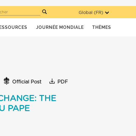
Global (
FR
)
cher
ESSOURCES
JOURNÉE MONDIALE
THÈMES
Official Post
PDF
CHANGE: THE
U PAPE