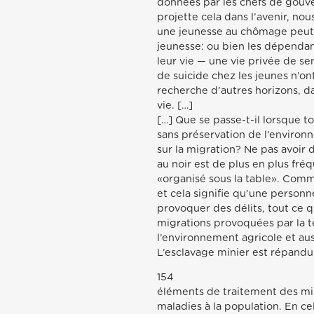
données par les chefs de gouver
projette cela dans l’avenir, no
une jeunesse au chômage peut-e
jeunesse: ou bien les dépendance
leur vie — une vie privée de sen
de suicide chez les jeunes n’on
recherche d’autres horizons, d
vie. […]
[…] Que se passe-t-il lorsque 
sans préservation de l’environ
sur la migration? Ne pas avoir d
au noir est de plus en plus fréqu
«organisé sous la table». Comme 
et cela signifie qu’une person
provoquer des délits, tout ce q
migrations provoquées par la te
l’environnement agricole et auss
L’esclavage minier est répandu e
154
éléments de traitement des mi
maladies à la population. En cel