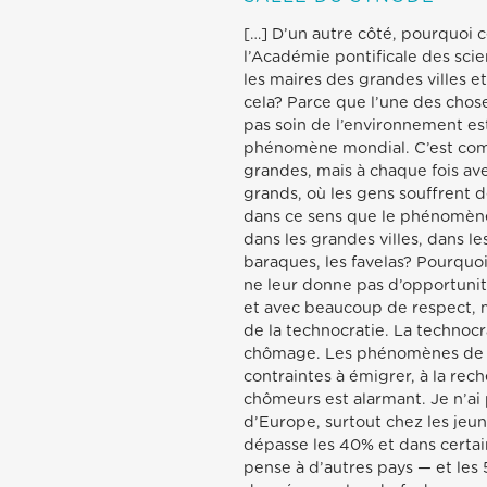
[…] D’un autre côté, pourquoi c
l’Académie pontificale des sci
les maires des grandes villes et
cela? Parce que l’une des chos
pas soin de l’environnement est
phénomène mondial. C’est comme 
grandes, mais à chaque fois av
grands, où les gens souffrent d
dans ce sens que le phénomène 
dans les grandes villes, dans le
baraques, les favelas? Pourquo
ne leur donne pas d’opportunité
et avec beaucoup de respect, m
de la technocratie. La technocra
chômage. Les phénomènes de c
contraintes à émigrer, à la re
chômeurs est alarmant. Je n’ai 
d’Europe, surtout chez les jeu
dépasse les 40% et dans certain
pense à d’autres pays — et les 