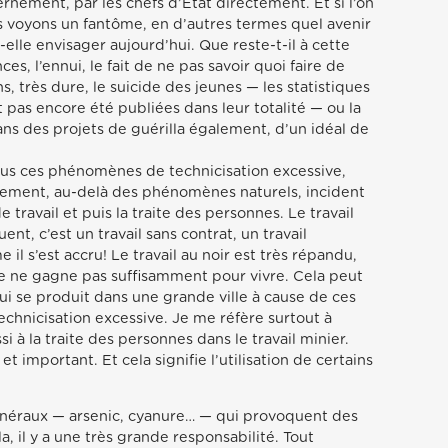
nement, par les chefs d’Etat directement. Et si l’on
us voyons un fantôme, en d’autres termes quel avenir
lle envisager aujourd’hui. Que reste-t-il à cette
s, l’ennui, le fait de ne pas savoir quoi faire de
s, très dure, le suicide des jeunes — les statistiques
t pas encore été publiées dans leur totalité — ou la
ans des projets de guérilla également, d’un idéal de
tous ces phénomènes de technicisation excessive,
nement, au-delà des phénomènes naturels, incident
e travail et puis la traite des personnes. Le travail
ent, c’est un travail sans contrat, un travail
il s’est accru! Le travail au noir est très répandu,
ne ne gagne pas suffisamment pour vivre. Cela peut
ui se produit dans une grande ville à cause de ces
chnicisation excessive. Je me réfère surtout à
i à la traite des personnes dans le travail minier.
t important. Et cela signifie l’utilisation de certains
néraux — arsenic, cyanure… — qui provoquent des
a, il y a une très grande responsabilité. Tout