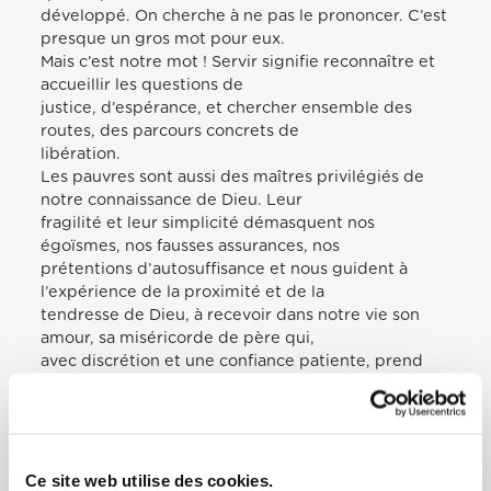
développé. On cherche à ne pas le prononcer. C’est
presque un gros mot pour eux.
Mais c’est notre mot ! Servir signifie reconnaître et
accueillir les questions de
justice, d’espérance, et chercher ensemble des
routes, des parcours concrets de
libération.
Les pauvres sont aussi des maîtres privilégiés de
notre connaissance de Dieu. Leur
fragilité et leur simplicité démasquent nos
égoïsmes, nos fausses assurances, nos
prétentions d’autosuffisance et nous guident à
l’expérience de la proximité et de la
tendresse de Dieu, à recevoir dans notre vie son
amour, sa miséricorde de père qui,
avec discrétion et une confiance patiente, prend
soin de nous, de nous tous.
De ce lieu d’accueil, de rencontre et de service, je
voudrais alors poser une
question à tous, à toutes les personnes qui habitent
ici, dans ce diocèse de Rome :
Ce site web utilise des cookies.