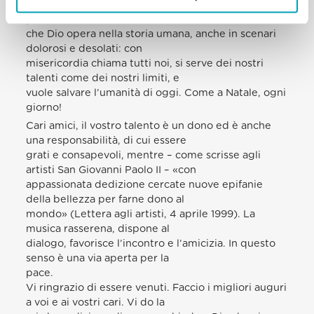
vita, arrivando a toccare tanti cuori e allargando il
perimetro della fraternità. È così
che Dio opera nella storia umana, anche in scenari
dolorosi e desolati: con
misericordia chiama tutti noi, si serve dei nostri
talenti come dei nostri limiti, e
vuole salvare l’umanità di oggi. Come a Natale, ogni
giorno!
Cari amici, il vostro talento è un dono ed è anche
una responsabilità, di cui essere
grati e consapevoli, mentre – come scrisse agli
artisti San Giovanni Paolo II – «con
appassionata dedizione cercate nuove epifanie
della bellezza per farne dono al
mondo» (Lettera agli artisti, 4 aprile 1999). La
musica rasserena, dispone al
dialogo, favorisce l’incontro e l’amicizia. In questo
senso è una via aperta per la
pace.
Vi ringrazio di essere venuti. Faccio i migliori auguri
a voi e ai vostri cari. Vi do la