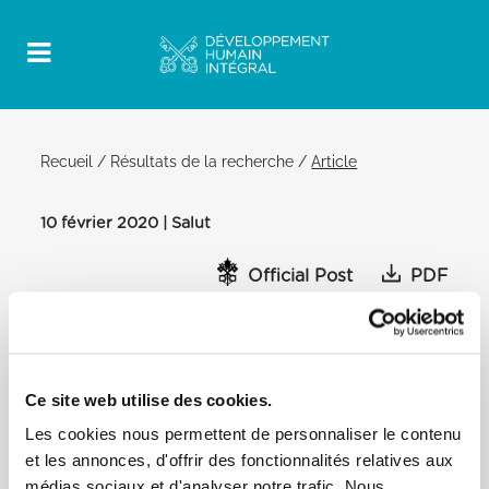
Recueil
/
Résultats de la recherche
/
Article
10 février 2020 | Salut
Official Post
PDF
SALUT DU SAINT-PÈRE FRANÇOIS AUX
MEMBRES DES CHEVALIERS DE
COLOMBO
Ce site web utilise des cookies.
CHAMBRE CLÉMENTINE
Les cookies nous permettent de personnaliser le contenu
[…] Depuis leur fondation, les Chevaliers de Colomb
et les annonces, d'offrir des fonctionnalités relatives aux
ont montré un dévouement inconditionnel au
médias sociaux et d'analyser notre trafic. Nous
successeur de Pierre. La création du Fonds Vicarius