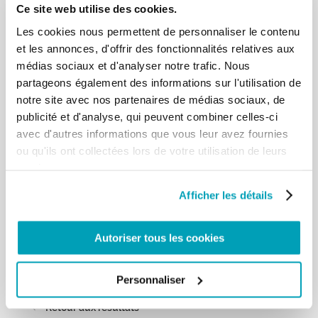
Ce site web utilise des cookies.
[…] Dans ce domaine également, l’engagement des
familles est décisif, celles-ci
Les cookies nous permettent de personnaliser le contenu
demandant non seulement d’être accueillies, mais
et les annonces, d'offrir des fonctionnalités relatives aux
stimulées et encouragées. Que
médias sociaux et d'analyser notre trafic. Nous
nos communautés chrétiennes soient des
partageons également des informations sur l'utilisation de
«maisons» où chaque souffrance trouve
notre site avec nos partenaires de médias sociaux, de
com-passion, où chaque famille avec son fardeau
publicité et d'analyse, qui peuvent combiner celles-ci
de douleur et de difficultés puisse
avec d'autres informations que vous leur avez fournies
se sentir comprise et respectée dans sa dignité.
Comme je l’ai observé dans
ou qu'ils ont collectées lors de votre utilisation de leurs
l’exhortation apostolique Amoris laetitia,
services.
«l’attention accordée, tant aux migrants
qu’aux personnes diversement aptes, est un signe
Afficher les détails
de l’Esprit. Car les deux
situations sont paradigmatiques: elles mettent
Autoriser tous les cookies
spécialement en évidence la manière
dont on vit aujourd’hui la logique de l’accueil
miséricordieux et de l’intégration des
Personnaliser
personnes fragiles» (n. 47). […]
Retour aux résultats